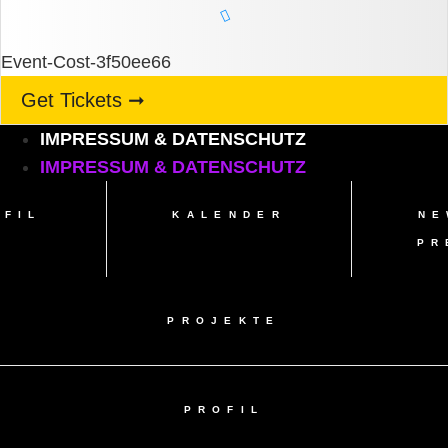
Event-Cost-3f50ee66
Get Tickets ➞
IMPRESSUM & DATENSCHUTZ
IMPRESSUM & DATENSCHUTZ
OFIL
KALENDER
NE
PR
PROJEKTE
PROFIL