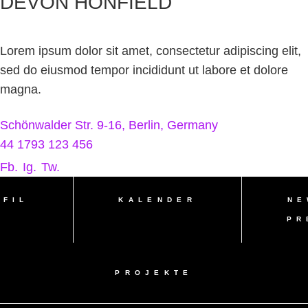
DEVON HONFIELD
Lorem ipsum dolor sit amet, consectetur adipiscing elit,
sed do eiusmod tempor incididunt ut labore et dolore
magna.
Schönwalder Str. 9-16, Berlin, Germany
44 1793 123 456
Fb.
Ig.
Tw.
OFIL
KALENDER
NE
PR
PROJEKTE