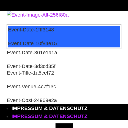
Zum
Inhalt
wechseln
Event-Date-1fff3148
Event-Date-10f84e15
Event-Date-301e1a1a
Event-Date-3d3cd35f
Event-Title-1a5cef72
Event-Venue-4c7f13c
Event-Cost-24969e2a
IMPRESSUM & DATENSCHUTZ
IMPRESSUM & DATENSCHUTZ