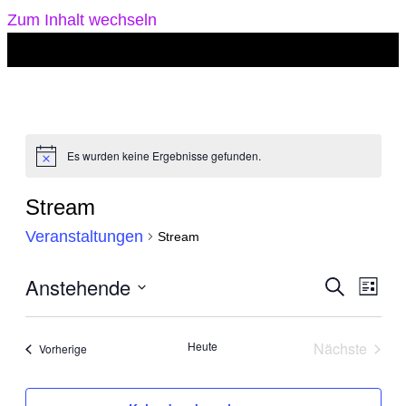
Zum Inhalt wechseln
Es wurden keine Ergebnisse gefunden.
Hinweis
Stream
Veranstaltungen
Stream
Veranst
Anstehende
Vera
Suche
Liste
Suche
Ansi
Datum
und
Navi
wählen.
Heute
Nächste
Veranstaltungen
Vorherige
Ansicht
Veranstal
Navigat