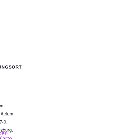
UNGSORT
en
 Atrium
7-9,
rzburg
,
der-
Karte