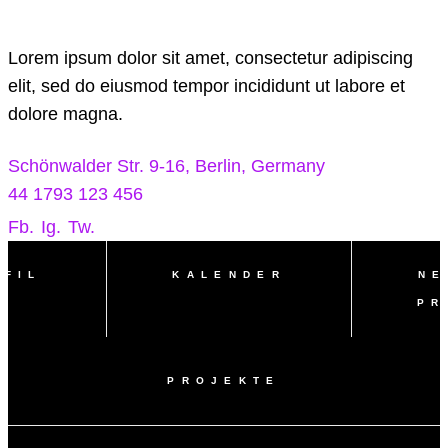
Lorem ipsum dolor sit amet, consectetur adipiscing
elit, sed do eiusmod tempor incididunt ut labore et
dolore magna.
Schönwalder Str. 9-16, Berlin, Germany
44 1793 123 456
Fb.
Ig.
Tw.
OFIL
KALENDER
NE
PR
PROJEKTE