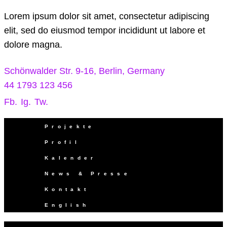
Lorem ipsum dolor sit amet, consectetur adipiscing
elit, sed do eiusmod tempor incididunt ut labore et
dolore magna.
Schönwalder Str. 9-16, Berlin, Germany
44 1793 123 456
Fb.
Ig.
Tw.
Projekte
Profil
Kalender
News & Presse
Kontakt
English