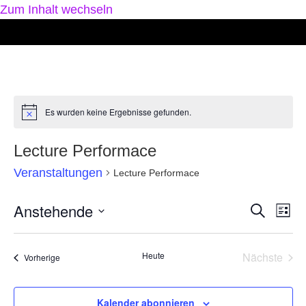
Zum Inhalt wechseln
Es wurden keine Ergebnisse gefunden.
Hinweis
Lecture Performace
Veranstaltungen
Lecture Performace
Anstehende
Veran
Ve
Suche
Liste
Datum
An
Such
wählen.
Na
Vera
Heute
Nächste
Veranstaltungen
Vorherige
und
Ansic
Kalender abonnieren